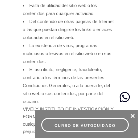
Falta de utilidad del sitio web o los
contenidos para cualquier actividad.
Del contenido de otras páginas de Internet
a las que puedan dirigirse los links o enlaces
colocados en el sitio web.
La existencia de virus, programas
maliciosos o lesivos en el sitio web o en sus
contenidos.
El uso ilícito, negligente, fraudulento,
contrario a los términos de las presentes
Condiciones Generales, o a la buena fe, del
sitio web o sus contenidos, por parte del
usuario.
VIVELY INSTITUTO DE INVESTIGACIÓN Y
×
FORMACIÓN EN SALUD S.L. excluye
cualquier responsabilidad por los daños o
CURSO DE AUTOCUIDADO
perjuicios de toda índole, incluyendo el lucro