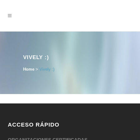
VIVELY :)
Home
>
Vively :)
ACCESO RÁPIDO
ORGANIZACIONES CERTIFICADAS