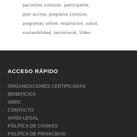
pacientes crónicos
participante
plan accion
programa cronicos
programas online
respiracion
salud
sostenibilidad
testimonial
Video
ACCESO RÁPIDO
ORGANIZACIONES CERTIFICADAS
BENEFICIOS
SMRC
CONTACTO
AVISO LEGAL
PÒLÍTICA DE COOKES
POLÍTICA DE PRIVACIDAD