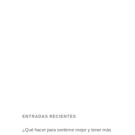
POR UN INTERNET 100% SEGURO
Internet nos permite gozar de grandes
ventajas en nuestro día a día. Nosotros
lo sabemos bien: los programas para
aprender hábitos de vida saludables por
Internet han demostrado que los
participantes mejoran su calidad de vida,
tienen menos miedo, fatiga, cumplen
mejor el tratamiento, pueden llevar a
cabo...
ENTRADAS RECIENTES
¿Qué hacer para sentirme mejor y tener más