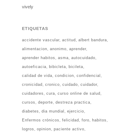
vively
ETIQUETAS
accidente vascular
actitud
albert bandura
alimentacion
anonimo
aprender
aprender habitos
asma
autocuidado
autoeficacia
bibicleta
bicileta
calidad de vida
condicion
confidencial
cronicidad
cronico
cuidado
cuidador
cuidadores
cura
curso online de salud
cursos
deporte
destreza practica
diabetes
dia mundial
ejercicio
Enfermos crónicos
felicidad
foro
habitos
logros
opinion
paciente activo