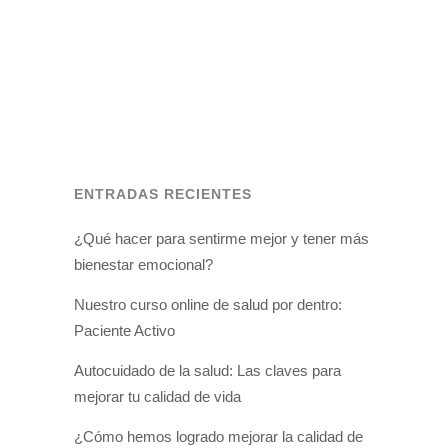
diez consultas al médico y de hasta seis
de cada diez hospitalizaciones. Esto
supone una altísima carga económica
para el presupuesto sanitario que según
algunos informes, como el publicado
Informe Chronos, publicado por...
ENTRADAS RECIENTES
¿Qué hacer para sentirme mejor y tener más
bienestar emocional?
Nuestro curso online de salud por dentro:
Paciente Activo
Autocuidado de la salud: Las claves para
mejorar tu calidad de vida
¿Cómo hemos logrado mejorar la calidad de