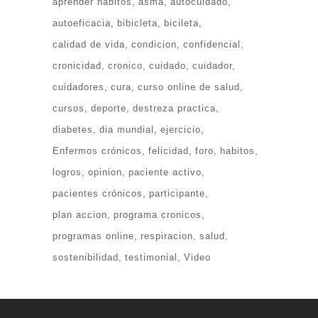
aprender habitos
asma
autocuidado
autoeficacia
bibicleta
bicileta
calidad de vida
condicion
confidencial
cronicidad
cronico
cuidado
cuidador
cuidadores
cura
curso online de salud
cursos
deporte
destreza practica
diabetes
dia mundial
ejercicio
Enfermos crónicos
felicidad
foro
habitos
logros
opinion
paciente activo
pacientes crónicos
participante
plan accion
programa cronicos
programas online
respiracion
salud
sostenibilidad
testimonial
Video