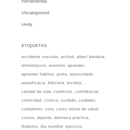
Herramientas
Uncategorized
vively
ETIQUETAS
accidente vascular
actitud
albert bandura
alimentacion
anonimo
aprender
aprender habitos
asma
autocuidado
autoeficacia
bibicleta
bicileta
calidad de vida
condicion
confidencial
cronicidad
cronico
cuidado
cuidador
cuidadores
cura
curso online de salud
cursos
deporte
destreza practica
diabetes
dia mundial
ejercicio