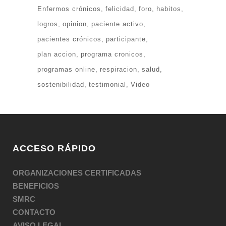
Enfermos crónicos
felicidad
foro
habitos
logros
opinion
paciente activo
pacientes crónicos
participante
plan accion
programa cronicos
programas online
respiracion
salud
sostenibilidad
testimonial
Video
ACCESO RÁPIDO
ORGANIZACIONES CERTIFICADAS
BENEFICIOS
SMRC
CONTACTO
AVISO LEGAL