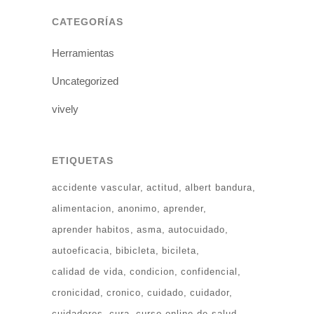
CATEGORÍAS
Herramientas
Uncategorized
vively
ETIQUETAS
accidente vascular
actitud
albert bandura
alimentacion
anonimo
aprender
aprender habitos
asma
autocuidado
autoeficacia
bibicleta
bicileta
calidad de vida
condicion
confidencial
cronicidad
cronico
cuidado
cuidador
cuidadores
cura
curso online de salud