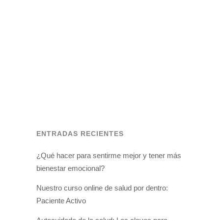
PARTICIPANTE SOBRE HACER
EJERCICIO
Durante estas semanas he hecho
ejercicio y me he sentido muy bien, no
estaba acostumbrada a hacer ejercicio y
ahora lo incorporaré a mi rutina
semanal....
ENTRADAS RECIENTES
¿Qué hacer para sentirme mejor y tener más
bienestar emocional?
Nuestro curso online de salud por dentro:
Paciente Activo