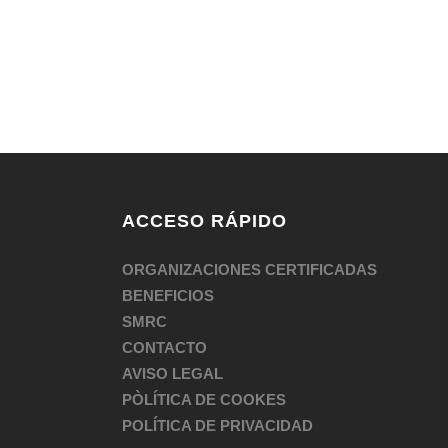
de formación creadas para pacientes con cond
de salud como diabetes, cáncer, fibromialgia o 
con el objetivo de que aprendan a cuidarse a sí
mismos y a ser eficaces en la gestión de...
ACCESO RÁPIDO
ORGANIZACIONES CERTIFICADAS
BENEFICIOS
SMRC
CONTACTO
AVISO LEGAL
PÒLÍTICA DE COOKES
POLÍTICA DE PRIVACIDAD