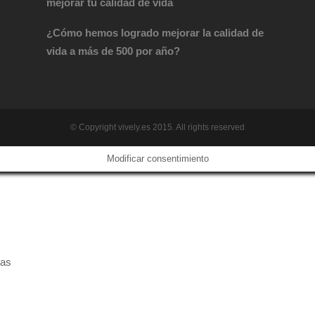
mejorar tu calidad de vida
¿Cómo hemos logrado mejorar la calidad de
vida a más de 500 por año?
© Copyright vively.es 2015. All rights reserved
Modificar consentimiento
das