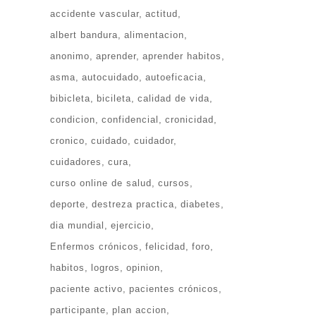
accidente vascular
actitud
albert bandura
alimentacion
anonimo
aprender
aprender habitos
asma
autocuidado
autoeficacia
bibicleta
bicileta
calidad de vida
condicion
confidencial
cronicidad
cronico
cuidado
cuidador
cuidadores
cura
curso online de salud
cursos
deporte
destreza practica
diabetes
dia mundial
ejercicio
Enfermos crónicos
felicidad
foro
habitos
logros
opinion
paciente activo
pacientes crónicos
participante
plan accion