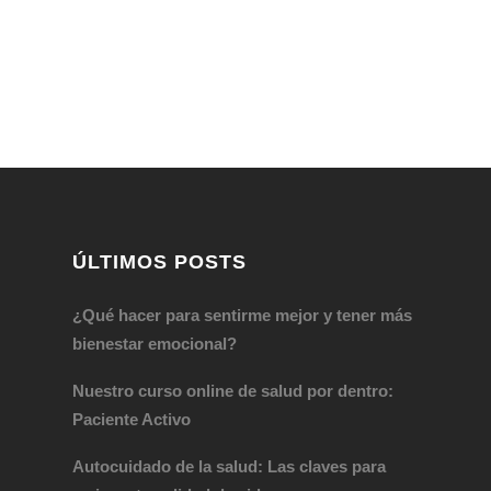
DÍA MUNDIAL DEL PARKINSON
iciones
VIH,
Personas con Parkinson...
ÚLTIMOS POSTS
¿Qué hacer para sentirme mejor y tener más
bienestar emocional?
Nuestro curso online de salud por dentro:
Paciente Activo
Autocuidado de la salud: Las claves para