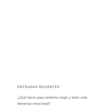
PARTICIPANTE SOBRE HACER
EJERCICIO
Durante estas semanas he hecho
ejercicio y me he sentido muy bien, no
estaba acostumbrada a hacer ejercicio y
ahora lo incorporaré a mi rutina
semanal....
ENTRADAS RECIENTES
¿Qué hacer para sentirme mejor y tener más
bienestar emocional?