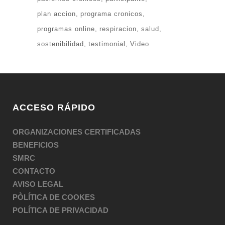
plan accion
programa cronicos
programas online
respiracion
salud
sostenibilidad
testimonial
Video
ACCESO RÁPIDO
ORGANIZACIONES CERTIFICADAS
BENEFICIOS
SMRC
CONTACTO
AVISO LEGAL
PÒLÍTICA DE COOKES
POLÍTICA DE PRIVACIDAD