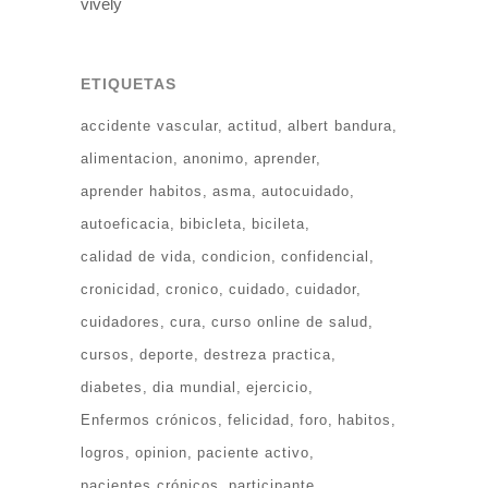
vively
ETIQUETAS
accidente vascular
actitud
albert bandura
alimentacion
anonimo
aprender
aprender habitos
asma
autocuidado
autoeficacia
bibicleta
bicileta
calidad de vida
condicion
confidencial
cronicidad
cronico
cuidado
cuidador
cuidadores
cura
curso online de salud
cursos
deporte
destreza practica
diabetes
dia mundial
ejercicio
Enfermos crónicos
felicidad
foro
habitos
logros
opinion
paciente activo
pacientes crónicos
participante