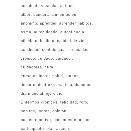
accidente vascular
actitud
albert bandura
alimentacion
anonimo
aprender
aprender habitos
asma
autocuidado
autoeficacia
bibicleta
bicileta
calidad de vida
condicion
confidencial
cronicidad
cronico
cuidado
cuidador
cuidadores
cura
curso online de salud
cursos
deporte
destreza practica
diabetes
dia mundial
ejercicio
Enfermos crónicos
felicidad
foro
habitos
logros
opinion
paciente activo
pacientes crónicos
participante
plan accion