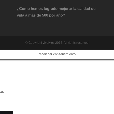
¿Cómo hemos logrado mejorar la calidad de
vida a más de 500 por año?
© Copyright vively.es 2015. All rights reserved
Modificar consentimiento
das