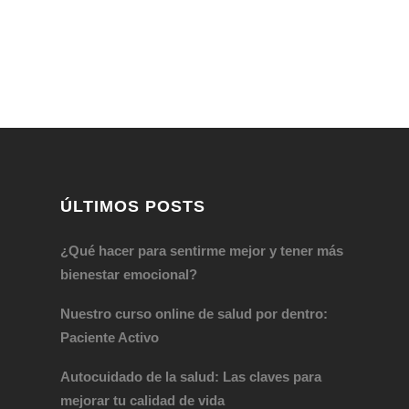
ÚLTIMOS POSTS
¿Qué hacer para sentirme mejor y tener más
bienestar emocional?
Nuestro curso online de salud por dentro:
Paciente Activo
Autocuidado de la salud: Las claves para
mejorar tu calidad de vida