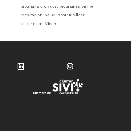
programa cronicos
programas online
respiracion
salud
sostenibilidad
testimonial
Video