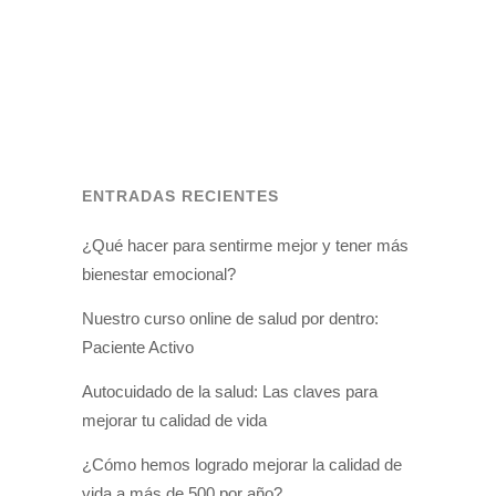
CUIDATE, ¡CORAZÓN!
Día Mundial de la Hipertensión Es un
problema que afecta al 25-30% de la
población mundial...
ENTRADAS RECIENTES
¿Qué hacer para sentirme mejor y tener más
bienestar emocional?
Nuestro curso online de salud por dentro:
Paciente Activo
Autocuidado de la salud: Las claves para
mejorar tu calidad de vida
¿Cómo hemos logrado mejorar la calidad de
vida a más de 500 por año?