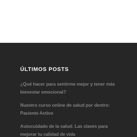
ÚLTIMOS POSTS
¿Qué hacer para sentirme mejor y tener más
bienestar emocional?
Nuestro curso online de salud por dentro:
Paciente Activo
Autocuidado de la salud: Las claves para
mejorar tu calidad de vida