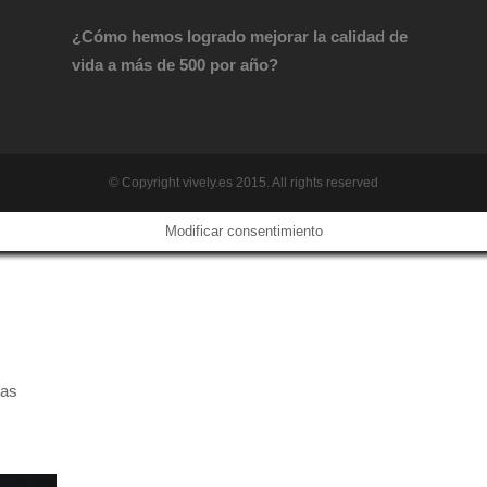
¿Cómo hemos logrado mejorar la calidad de
vida a más de 500 por año?
© Copyright vively.es 2015. All rights reserved
Modificar consentimiento
das