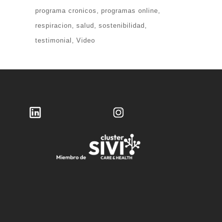
programa cronicos
programas online
respiracion
salud
sostenibilidad
testimonial
Video