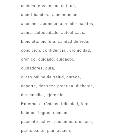
accidente vascular
actitud
albert bandura
alimentacion
anonimo
aprender
aprender habitos
asma
autocuidado
autoeficacia
bibicleta
bicileta
calidad de vida
condicion
confidencial
cronicidad
cronico
cuidado
cuidador
cuidadores
cura
curso online de salud
cursos
deporte
destreza practica
diabetes
dia mundial
ejercicio
Enfermos crónicos
felicidad
foro
habitos
logros
opinion
paciente activo
pacientes crónicos
participante
plan accion