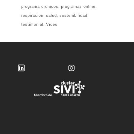
programa cronicos
programas online
respiracion
salud
sostenibilidad
testimonial
Video