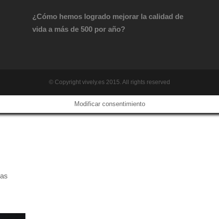
¿Cómo hemos logrado mejorar la calidad de
vida a más de 500 por año?
© Copyright vively.es 2015. All rights reserved
Modificar consentimiento
das