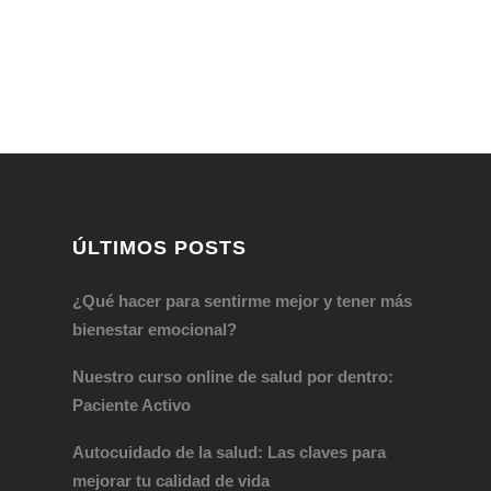
ÚLTIMOS POSTS
¿Qué hacer para sentirme mejor y tener más
bienestar emocional?
Nuestro curso online de salud por dentro:
Paciente Activo
Autocuidado de la salud: Las claves para
mejorar tu calidad de vida