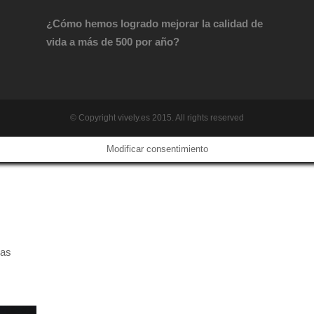
¿Cómo hemos logrado mejorar la calidad de
vida a más de 500 por año?
© Copyright vively.es 2015. All rights reserved
Modificar consentimiento
das