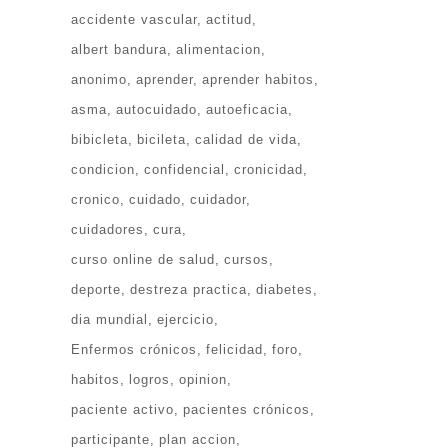
accidente vascular
actitud
albert bandura
alimentacion
anonimo
aprender
aprender habitos
asma
autocuidado
autoeficacia
bibicleta
bicileta
calidad de vida
condicion
confidencial
cronicidad
cronico
cuidado
cuidador
cuidadores
cura
curso online de salud
cursos
deporte
destreza practica
diabetes
dia mundial
ejercicio
Enfermos crónicos
felicidad
foro
habitos
logros
opinion
paciente activo
pacientes crónicos
participante
plan accion