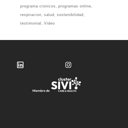
programa cronicos
programas online
respiracion
salud
sostenibilidad
testimonial
Video