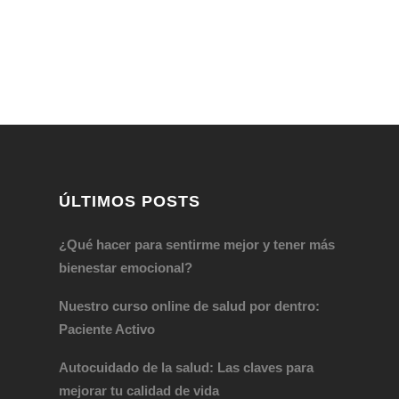
ÚLTIMOS POSTS
¿Qué hacer para sentirme mejor y tener más
bienestar emocional?
Nuestro curso online de salud por dentro:
Paciente Activo
Autocuidado de la salud: Las claves para
mejorar tu calidad de vida