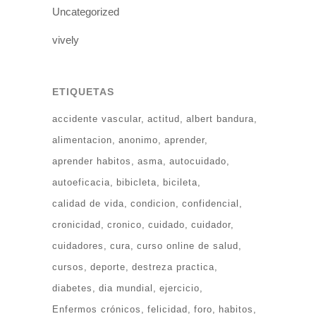
Uncategorized
vively
ETIQUETAS
accidente vascular
actitud
albert bandura
alimentacion
anonimo
aprender
aprender habitos
asma
autocuidado
autoeficacia
bibicleta
bicileta
calidad de vida
condicion
confidencial
cronicidad
cronico
cuidado
cuidador
cuidadores
cura
curso online de salud
cursos
deporte
destreza practica
diabetes
dia mundial
ejercicio
Enfermos crónicos
felicidad
foro
habitos