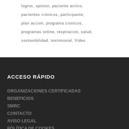
logros
opinion
paciente activo
pacientes crónicos
participante
plan accion
programa cronicos
programas online
respiracion
salud
sostenibilidad
testimonial
Video
ACCESO RÁPIDO
ORGANIZACIONES CERTIFICADAS
BENEFICIOS
SMRC
CONTACTO
AVISO LEGAL
PÒLÍTICA DE COOKES