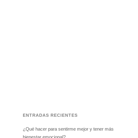
APRENDER A ESQUIAR SEGÚN
BANDURA.
- Que nooo, el peso lo debes poner
siempre en la pierna exterior, la interior
tienes que poder levantarla sin perder el
equilibrio. Y cuando vas a girar, primero
te levantas, exagera sin miedo, te
levantas, cambias el peso de pierna, y
verás cómo giras sólo....
ENTRADAS RECIENTES
¿Qué hacer para sentirme mejor y tener más
bienestar emocional?