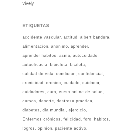
vively
ETIQUETAS
accidente vascular
actitud
albert bandura
alimentacion
anonimo
aprender
aprender habitos
asma
autocuidado
autoeficacia
bibicleta
bicileta
calidad de vida
condicion
confidencial
cronicidad
cronico
cuidado
cuidador
cuidadores
cura
curso online de salud
cursos
deporte
destreza practica
diabetes
dia mundial
ejercicio
Enfermos crónicos
felicidad
foro
habitos
logros
opinion
paciente activo