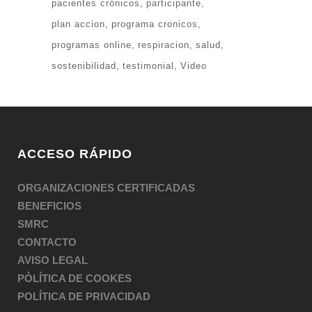
pacientes crónicos
participante
plan accion
programa cronicos
programas online
respiracion
salud
sostenibilidad
testimonial
Video
ACCESO RÁPIDO
ORGANIZACIONES CERTIFICADAS
BENEFICIOS
SMRC
CONTACTO
AVISO LEGAL
PÒLÍTICA DE COOKES
POLÍTICA DE PRIVACIDAD