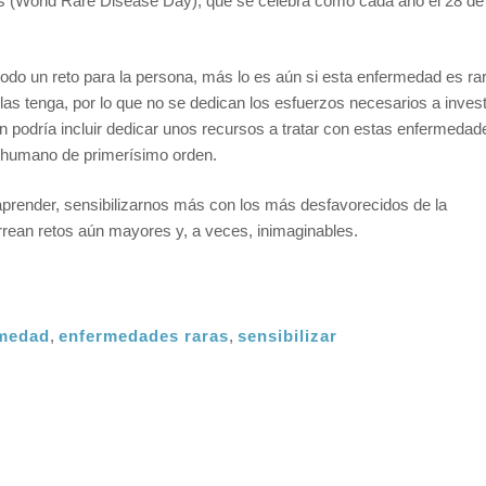
s (World Rare Disease Day), que se celebra como cada año el 28 de
odo un reto para la persona, más lo es aún si esta enfermedad es r
las tenga, por lo que no se dedican los esfuerzos necesarios a invest
podría incluir dedicar unos recursos a tratar con estas enfermedad
o humano de primerísimo orden.
aprender, sensibilizarnos más con los más desfavorecidos de la
ean retos aún mayores y, a veces, inimaginables.
medad
,
enfermedades raras
,
sensibilizar