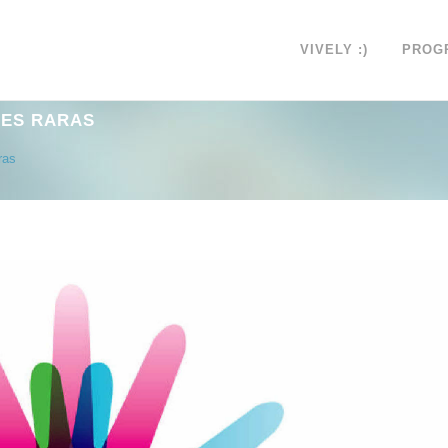
VIVELY :)
PROG
DES RARAS
ras