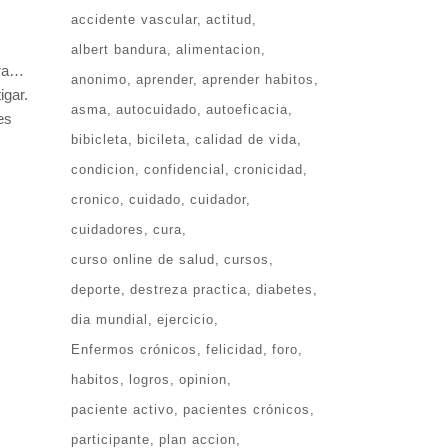
accidente vascular
actitud
albert bandura
alimentacion
ara…
anonimo
aprender
aprender habitos
igar.
asma
autocuidado
autoeficacia
es
bibicleta
bicileta
calidad de vida
condicion
confidencial
cronicidad
cronico
cuidado
cuidador
cuidadores
cura
curso online de salud
cursos
deporte
destreza practica
diabetes
dia mundial
ejercicio
Enfermos crónicos
felicidad
foro
habitos
logros
opinion
paciente activo
pacientes crónicos
participante
plan accion