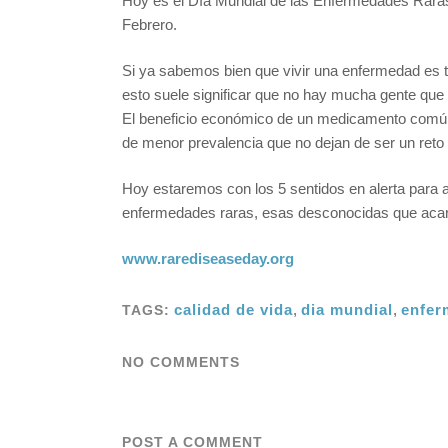
Hoy es el Día Mundial de las Enfermedades Rara
Febrero.
Si ya sabemos bien que vivir una enfermedad es t
esto suele significar que no hay mucha gente que 
El beneficio económico de un medicamento común 
de menor prevalencia que no dejan de ser un ret
Hoy estaremos con los 5 sentidos en alerta para 
enfermedades raras, esas desconocidas que acarr
www.rarediseaseday.org
calidad de vida
,
dia mundial
,
enfer
TAGS:
NO COMMENTS
POST A COMMENT