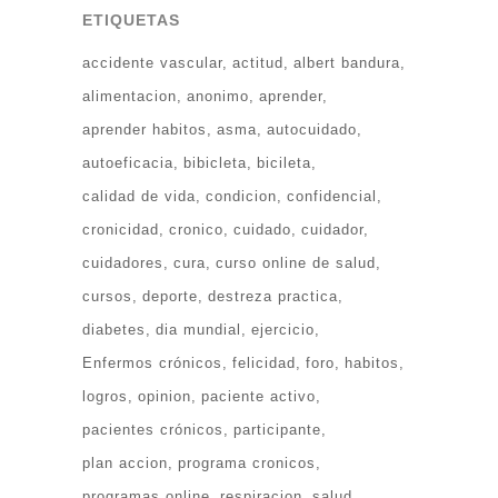
ETIQUETAS
accidente vascular
actitud
albert bandura
alimentacion
anonimo
aprender
aprender habitos
asma
autocuidado
autoeficacia
bibicleta
bicileta
calidad de vida
condicion
confidencial
cronicidad
cronico
cuidado
cuidador
cuidadores
cura
curso online de salud
cursos
deporte
destreza practica
diabetes
dia mundial
ejercicio
Enfermos crónicos
felicidad
foro
habitos
logros
opinion
paciente activo
pacientes crónicos
participante
plan accion
programa cronicos
programas online
respiracion
salud